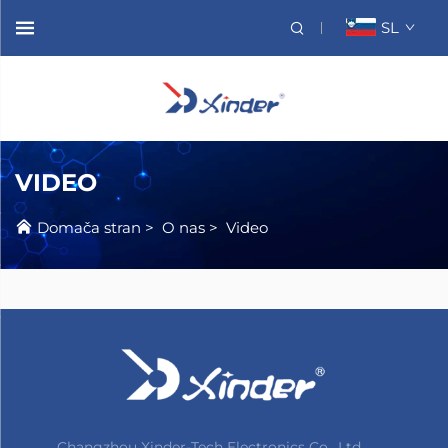
SL
VIDEO
Domača stran
>
O nas
>
Video
Changzhou Xinder-Tech Electronics Co., Ltd.