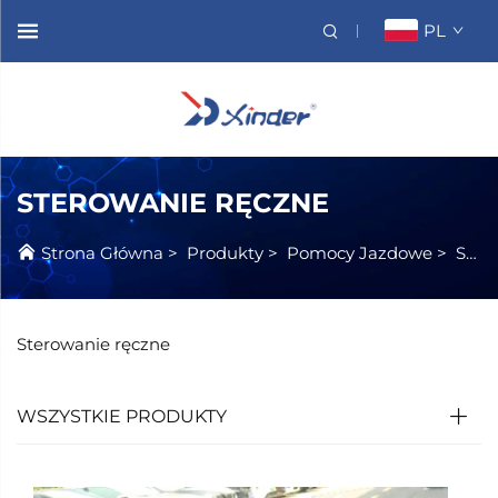
PL
STEROWANIE RĘCZNE
Strona Główna
>
Produkty
>
Pomocy Jazdowe
>
Sterowanie Ręczne
Sterowanie ręczne
WSZYSTKIE PRODUKTY