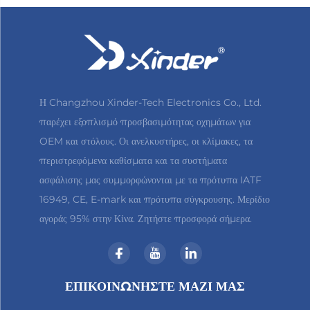
Η Changzhou Xinder-Tech Electronics Co., Ltd.
παρέχει εξοπλισμό προσβασιμότητας οχημάτων για
OEM και στόλους. Οι ανελκυστήρες, οι κλίμακες, τα
περιστρεφόμενα καθίσματα και τα συστήματα
ασφάλισης μας συμμορφώνονται με τα πρότυπα IATF
16949, CE, E-mark και πρότυπα σύγκρουσης. Μερίδιο
αγοράς 95% στην Κίνα. Ζητήστε προσφορά σήμερα.
ΕΠΙΚΟΙΝΩΝΗΣΤΕ ΜΑΖΙ ΜΑΣ