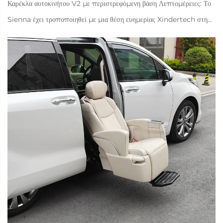
Καρέκλα αυτοκινήτου V2 με περιστρεφόμενη βάση Λεπτομέρειες: Το
Sienna έχει τροποποιηθεί με μια θέση ευημερίας Xindertech στη
δεύτερη σειρά για να βοηθήσει την ασθενή σύζυγο να μπαίνει και να
βγαίνει από το αυτοκίνητο. Ο ιδιοκτήτης ζήτησε την τροποποίηση του...