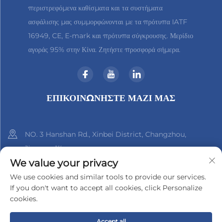
περιστρεφόμενα καθίσματα και τα συστήματα
ασφάλισης μας συμμορφώνονται με τα πρότυπα IATF
16949, CE, E-mark και πρότυπα σύγκρουσης. Μερίδιο
αγοράς 95% στην Κίνα. Ζητήστε προσφορά σήμερα.
ΕΠΙΚΟΙΝΩΝΉΣΤΕ ΜΑΖΊ ΜΑΣ
NO. 3 Hanshan Rd., Xinbei District, Changzhou,
Jiangsu, Κίνα
We value your privacy
+86-18961288218
We use cookies and similar tools to provide our services.
If you don't want to accept all cookies, click Personalize
[email protected]
cookies.
Accept all