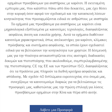
οχημάτων προσβάσιμων για αναπήρους με καρότσι. Η εκτεταμένη
εμπειρία μας, που καλύπτει πάνω από δύο δεκαετίες, μας έχει θέσει
στην κορυφή όσον αφορά τον σχεδιασμό και την κατασκευή λύσεων
κινητικότητας που προσαρμόζονται ειδικά σε ανθρώπους με αναπηρία.
Τα οχήματά μας προσβάσιμα για αναπήρους με καρότσι είναι
μηχανολογικά εξοπλισμένα με καινοτόμες τεχνολογίες, διασφαλίζοντας
ασφάλεια, άνεση και ευκολία χρήσης. Αυτά τα οχήματα διαθέτουν
καινοτόμα χαρακτηριστικά, όπως ανελκυστήρες για καρότσι, κλίμακες
πρόσβασης και συστήματα ασφάλισης, τα οποία έχουν σχεδιαστεί
ειδικά για να βελτιώσουν την κινητικότητα των χρηστών. Η δέσμευσή
μας για την ποιότητα αντικατοπτρίζεται στις αυστηρές διαδικασίες
δοκιμών και πιστοποίησης που ακολουθούμε, συμπεριλαμβανομένης
της πιστοποίησης CE της ΕΕ και των προτύπων ISO, διασφαλίζοντας
ότι τα προϊόντα μας πληρούν τα διεθνή κριτήρια ασφαλείας και
απόδοσης. Με σχεδόν 40 διπλώματα ευρεσιτεχνίας στο όνομά μας,
συνεχίζουμε να καινοτομούμε διαρκώς για να βελτιώσουμε τις
προσφορές μας, καθιστώντας μας την πρώτη επιλογή για λύσεις
προσβάσιμων οχημάτων στην Κίνα και πέρα από αυτήν.
Λάβετε μια Προσφορά