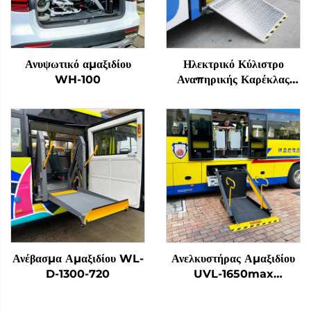
Ανυψωτικό αμαξιδίου
Ηλεκτρικό Κύλιστρο
WH-100
Αναπηρικής Καρέκλας
EWR-L
Ανέβασμα Αμαξιδίου WL-
Ανελκυστήρας Αμαξιδίου
D-1300-720
UVL-1650max
(Τοποθετημένος σε δοκό
οχήματος)