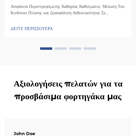
Ασφάλεια Περιστρεφόμενης Καθαρίας Καθίσματος: Μείωση Του
Κινδύνου Πτώσης και Διασφάλιση Ανθεκτικότητας Σε
Συγκρούσεις Πώς ο σχεδιασμός της περιστρεφόμενης καθαρίας
καθίσματος ελαχιστοποιεί την πλευρική αστάθεια κατά τις
ΔΕΙΤΕ ΠΕΡΙΣΣΟΤΕΡΑ
μεταφορές Η καρέκλα διαθέτει έναν ειδικό μηχανισμό
περιστροφής που τη γυρίζει 90 μοίρες προς την πλευρά της
πόρτας του αυτοκινήτου, ώστε οι άνθρωποι...
Αξιολογήσεις πελατών για τα
προσβάσιμα φορτηγάκα μας
John Doe