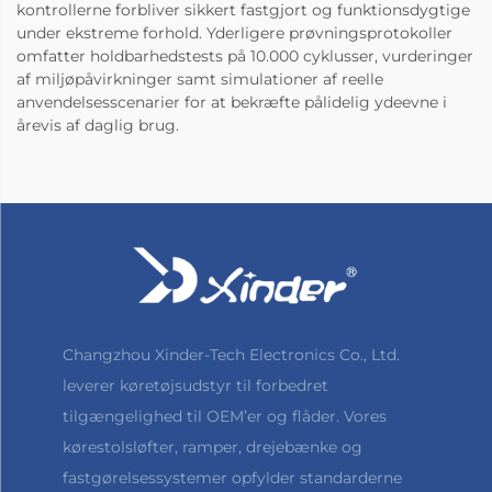
kontrollerne forbliver sikkert fastgjort og funktionsdygtige
under ekstreme forhold. Yderligere prøvningsprotokoller
omfatter holdbarhedstests på 10.000 cyklusser, vurderinger
af miljøpåvirkninger samt simulationer af reelle
anvendelsesscenarier for at bekræfte pålidelig ydeevne i
årevis af daglig brug.
Changzhou Xinder-Tech Electronics Co., Ltd.
leverer køretøjsudstyr til forbedret
tilgængelighed til OEM’er og flåder. Vores
kørestolsløfter, ramper, drejebænke og
fastgørelsessystemer opfylder standarderne