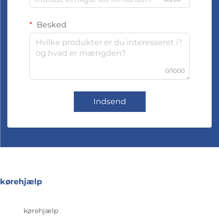
Besked
0/1000
Indsend
kørehjælp
kørehjælp