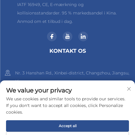
IATF 16949, CE, E-mærkning og
kollisionsstandarder. 95 % markedsandel i Kina.
Anmod om et tilbud i dag.
KONTAKT OS
Nr. 3 Hanshan Rd., Xinbei-district, Changzhou, Jiangsu,
Kina
We value your privacy
+86-18961288218
We use cookies and similar tools to provide our services.
If you don't want to accept all cookies, click Personalize
[email protected]
cookies.
Accept all
Copyright © 2025 af Changzhou Xinder-Tech Electronics Co.,
Ltd.
Privatlivspolitik