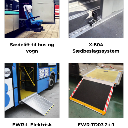
Sædelift til bus og
X-804
vogn
Sædbeslagssystem
EWR-L Elektrisk
EWR-TD03 2-i-1