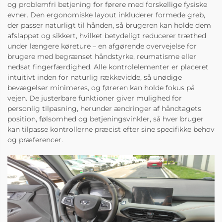
og problemfri betjening for førere med forskellige fysiske
evner. Den ergonomiske layout inkluderer formede greb,
der passer naturligt til hånden, så brugeren kan holde dem
afslappet og sikkert, hvilket betydeligt reducerer træthed
under længere køreture – en afgørende overvejelse for
brugere med begrænset håndstyrke, reumatisme eller
nedsat fingerfærdighed. Alle kontrolelementer er placeret
intuitivt inden for naturlig rækkevidde, så unødige
bevægelser minimeres, og føreren kan holde fokus på
vejen. De justerbare funktioner giver mulighed for
personlig tilpasning, herunder ændringer af håndtagets
position, følsomhed og betjeningsvinkler, så hver bruger
kan tilpasse kontrollerne præcist efter sine specifikke behov
og præferencer.