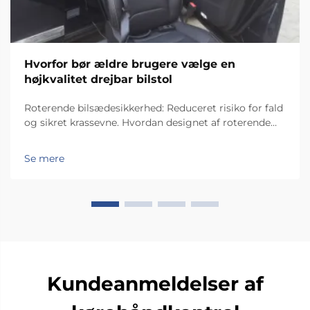
Hvorfor bør ældre brugere vælge en
højkvalitet drejbar bilstol
Roterende bilsædesikkerhed: Reduceret risiko for fald
og sikret krassevne. Hvordan designet af roterende
bilsæder minimerer lateral ustabilitet under
overførsler. Sædet har en speciel
Se mere
roteringsmekanisme, der drejer det 90 grader mod
bilens dørs side, så personer...
Kundeanmeldelser af