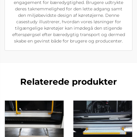
engagement for bæredygtighed. Brugere udtrykte
deres taknemmelighed for den lette adgang samt
den miljøbevidste design af køretøjerne. Denne
casestudy illustrerer, hvordan vores løsninger for
tilgængelige køretøjer kan imødegå den stigende
efterspørgsel efter bæredygtig transport og dermed
skabe en gevinst både for brugere og producenter.
Relaterede produkter