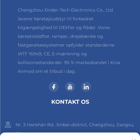
Changzhou Xinder-Tech Electronics Co., Ltd.
leverer køretøjsudstyr til forbedret
tilgængelighed til OEM’er og flåder. Vores
kørestolsløfter, ramper, drejebænke og
fastgørelsessystemer opfylder standarderne
IATF 16949, CE, E-mærkning og
kollisionsstandarder. 95 % markedsandel i Kina.
Anmod om et tilbud i dag.
KONTAKT OS
Nr. 3 Hanshan Rd., Xinbei-district, Changzhou, Jiangsu,
Kina