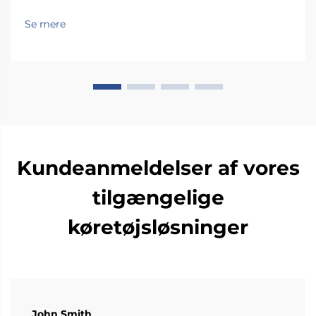
har problemer med at bevæge sig, står ofte over for
reelle udfordringer, når de skal komme ind og ud af
Se mere
almindelige bilsæder. Der er simpelthen ikke nok
plads inde i de fleste køretøjer, så folk ender med at
vride sig...
Kundeanmeldelser af vores
tilgængelige
køretøjsløsninger
John Smith