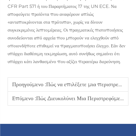
CFR Part 571 ή του Παραρτήματος 17 της UN ECE. Να
αποφεύγετε προϊόντα που αναφέρουν απλώς
«ανταποκρίνονται στα πρότυπα», χωρίς να δίνουν
συγκεκριμένες λεπτομέρειες. Οι πραγματικές πιστοποιήσεις
συνοδεύονται από αρχεία που μπορούν να ελεγχθούν από
οποιονδήποτε επιθυμεί να πραγματοποιήσει έλεγχο. Εάν δεν
υπάρχει διαθέσιμη τεκμηρίωση, αυτό συνήθως σημαίνει ότι
υπάρχει κάτι λανθασμένο που αξίζει περαιτέρω διερεύνηση.
Προηγούμενο :
Πώς να επιλέξετε μια περιστρεφόμενη θέση οδήγησης για αυτοκίνητο που ανταποκρίνεται στις ανάγκες χρηστών με αναπηρία
Επόμενο :
Πώς Διευκολύνει Μια Περιστρεφόμενη Καθισματική Θέση Αυτοκινήτου την Κινητικότητα Ηλικιωμένων Στα Οχήματα